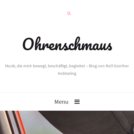
Ohrenschmaus
Musik, die mich bewegt, beschäftigt, begleitet – Blog von Rolf-Günther
Hobbeling
Menu