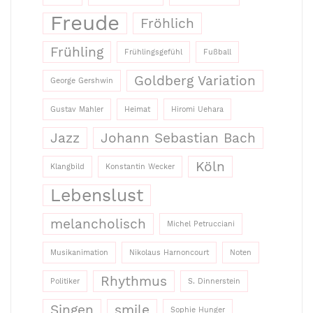
Freude
Fröhlich
Frühling
Frühlingsgefühl
Fußball
Goldberg Variation
George Gershwin
Gustav Mahler
Heimat
Hiromi Uehara
Jazz
Johann Sebastian Bach
Köln
Klangbild
Konstantin Wecker
Lebenslust
melancholisch
Michel Petrucciani
Musikanimation
Nikolaus Harnoncourt
Noten
Rhythmus
Politiker
S. Dinnerstein
Singen
smile
Sophie Hunger