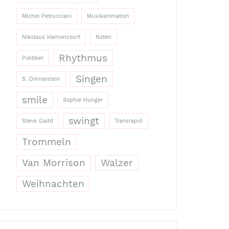
Michel Petrucciani
Musikanimation
Nikolaus Harnoncourt
Noten
Rhythmus
Politiker
Singen
S. Dinnerstein
smile
Sophie Hunger
swingt
Steve Gadd
Transrapid
Trommeln
Van Morrison
Walzer
Weihnachten