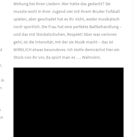
Wirkung bei ihren Liedern. Wer hätte das gedacht? Sie
musste wohl in ihrer Jugend viel mit ihrem Bruder Fußball
spielen, aber geschadet hat es ihr nicht, weder musikalisch
noch sportlich. Die Frau hat eine perfekte Ballbehandlung –
und das mit Stöckelschuhen, Respekt! Aber was verloren
geht, ist die Intensität, mit der sie Musik macht – das ist
WIRKLICH etwas besonderes. Ich stelle demnächst hier ein
st
Stück von ihr vor, da spürt man es …. Wahnsinn.
,
 in
n
s
nn