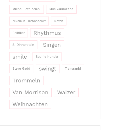
Michel Petrucciani
Musikanimation
Nikolaus Harnoncourt
Noten
Rhythmus
Politiker
Singen
S. Dinnerstein
smile
Sophie Hunger
swingt
Steve Gadd
Transrapid
Trommeln
Van Morrison
Walzer
Weihnachten