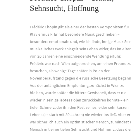
Sehnsucht, Hoffnung
Frédéric Chopin gilt als einer der besten Komponisten für
Klaviermusik. Er hat besondere Musik geschrieben –
besonders emotionale und, wie ich finde, innige Musik.Sei
musikalisches Werk spiegelt sein Leben wider, das im Alter
von 20 Jahren eine einschneidende Wendung erfuhr.
Frédéric war nach Wien aufgebrochen, um einen Freund z
besuchen, als wenige Tage später in Polen der
Novemberaufstand gegen die russische Besetzung begann
Aus der anfänglichen Empfehlung, zunächst in Wien zu
bleiben, wurde später die bittere Gewissheit, dass er nie
wieder in sein geliebtes Polen zurückkehren konnte – ein
tiefer Schmerz, der ihn den Rest seines leider sehr kurzen
Lebens (er starb mit 39 Jahren) nie wieder los ließ. Aber er
war sicherlich auch ein optimistischer Mensch, zumindest 
Mensch mit einer tiefen Sehnsucht und Hoffnung, dass die