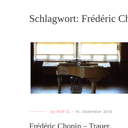
Schlagwort:
Frédéric C
by
Rolf-G.
-
14. Dezember 2014
Frédéric Chopin – Trauer,