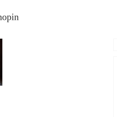
hopin
Se
for