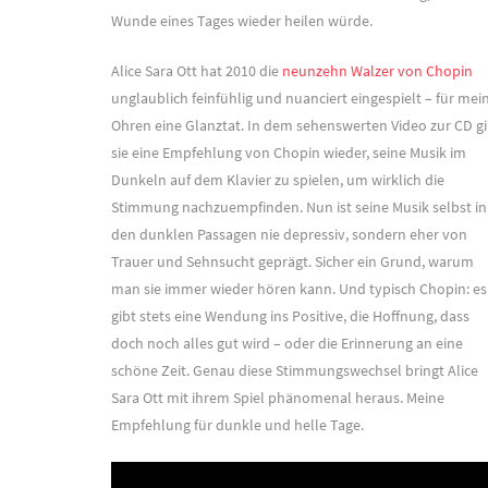
Wunde eines Tages wieder heilen würde.
Alice Sara Ott hat 2010 die
neunzehn Walzer von Chopin
unglaublich feinfühlig und nuanciert eingespielt – für mei
Ohren eine Glanztat. In dem sehenswerten Video zur CD gi
sie eine Empfehlung von Chopin wieder, seine Musik im
Dunkeln auf dem Klavier zu spielen, um wirklich die
Stimmung nachzuempfinden. Nun ist seine Musik selbst in
den dunklen Passagen nie depressiv, sondern eher von
Trauer und Sehnsucht geprägt. Sicher ein Grund, warum
man sie immer wieder hören kann. Und typisch Chopin: es
gibt stets eine Wendung ins Positive, die Hoffnung, dass
doch noch alles gut wird – oder die Erinnerung an eine
schöne Zeit. Genau diese Stimmungswechsel bringt Alice
Sara Ott mit ihrem Spiel phänomenal heraus. Meine
Empfehlung für dunkle und helle Tage.