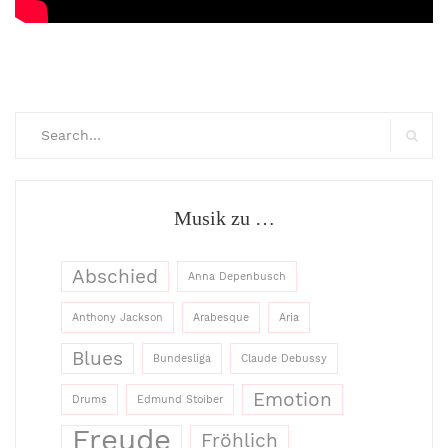
Search
for:
Searc
Musik zu …
Abschied
Anna Depenbusch
Anthony Jackson
Arabesque
Aria
Blues
Bundesliga
Claude Debussy
Emotion
Drums
Edmund Stoiber
Freude
Fröhlich