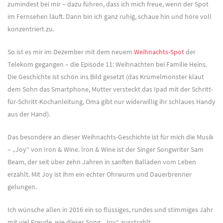
zumindest bei mir – dazu führen, dass ich mich freue, wenn der Spot
im Fernsehen läuft. Dann bin ich ganz ruhig, schaue hin und höre voll
konzentriert zu.
So ist es mir im Dezember mit dem neuem
Weihnachts-Spot
der
Telekom gegangen – die Episode 11: Weihnachten bei Familie Heins.
Die Geschichte ist schön ins Bild gesetzt (das Krümelmonster klaut
dem Sohn das Smartphone, Mutter versteckt das Ipad mit der Schritt-
für-Schritt-Kochanleitung, Oma gibt nur widerwillig ihr schlaues Handy
aus der Hand).
Das besondere an dieser Weihnachts-Geschichte ist für mich die Musik
– „Joy“ von Iron & Wine. Iron & Wine ist der Singer Songwriter Sam
Beam, der seit über zehn Jahren in sanften Balladen vom Leben
erzählt. Mit Joy ist ihm ein echter Ohrwurm und Dauerbrenner
gelungen.
Ich wünsche allen in 2016 ein so flüssiges, rundes und stimmiges Jahr
mit viel Freude, wie dieser Song „Joy“ ausstrahlt.