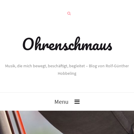
Ohrenschmaus
Musik, die mich bewegt, beschäftigt, begleitet – Blog von Rolf-Günther
Hobbeling
Menu