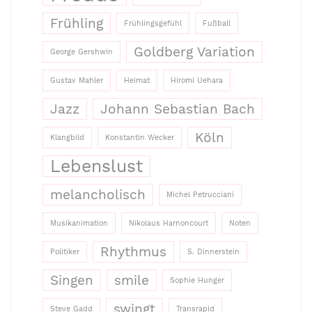
Frühling
Frühlingsgefühl
Fußball
Goldberg Variation
George Gershwin
Gustav Mahler
Heimat
Hiromi Uehara
Jazz
Johann Sebastian Bach
Köln
Klangbild
Konstantin Wecker
Lebenslust
melancholisch
Michel Petrucciani
Musikanimation
Nikolaus Harnoncourt
Noten
Rhythmus
Politiker
S. Dinnerstein
Singen
smile
Sophie Hunger
swingt
Steve Gadd
Transrapid