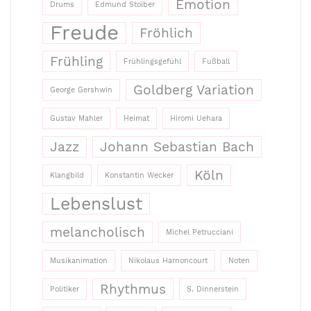
Emotion
Drums
Edmund Stoiber
Freude
Fröhlich
Frühling
Frühlingsgefühl
Fußball
Goldberg Variation
George Gershwin
Gustav Mahler
Heimat
Hiromi Uehara
Jazz
Johann Sebastian Bach
Köln
Klangbild
Konstantin Wecker
Lebenslust
melancholisch
Michel Petrucciani
Musikanimation
Nikolaus Harnoncourt
Noten
Rhythmus
Politiker
S. Dinnerstein