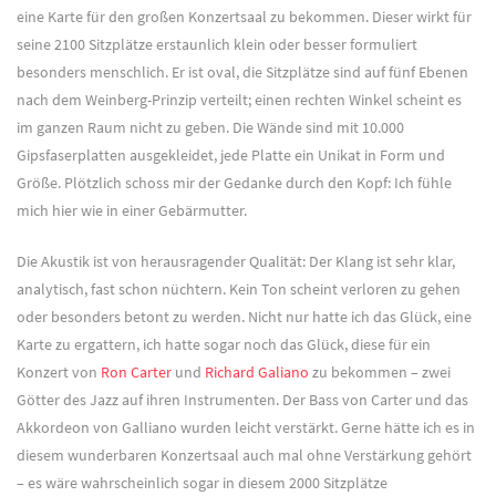
eine Karte für den großen Konzertsaal zu bekommen. Dieser wirkt für
seine 2100 Sitzplätze erstaunlich klein oder besser formuliert
besonders menschlich. Er ist oval, die Sitzplätze sind auf fünf Ebenen
nach dem Weinberg-Prinzip verteilt; einen rechten Winkel scheint es
im ganzen Raum nicht zu geben. Die Wände sind mit 10.000
Gipsfaserplatten ausgekleidet, jede Platte ein Unikat in Form und
Größe. Plötzlich schoss mir der Gedanke durch den Kopf: Ich fühle
mich hier wie in einer Gebärmutter.
Die Akustik ist von herausragender Qualität: Der Klang ist sehr klar,
analytisch, fast schon nüchtern. Kein Ton scheint verloren zu gehen
oder besonders betont zu werden. Nicht nur hatte ich das Glück, eine
Karte zu ergattern, ich hatte sogar noch das Glück, diese für ein
Konzert von
Ron Carter
und
Richard Galiano
zu bekommen – zwei
Götter des Jazz auf ihren Instrumenten. Der Bass von Carter und das
Akkordeon von Galliano wurden leicht verstärkt. Gerne hätte ich es in
diesem wunderbaren Konzertsaal auch mal ohne Verstärkung gehört
– es wäre wahrscheinlich sogar in diesem 2000 Sitzplätze