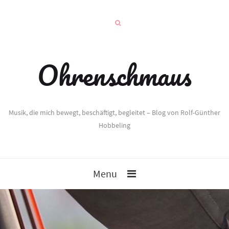
Ohrenschmaus
Musik, die mich bewegt, beschäftigt, begleitet – Blog von Rolf-Günther
Hobbeling
Menu