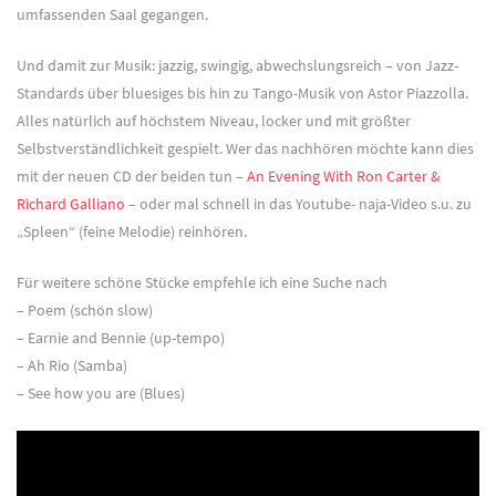
umfassenden Saal gegangen.
Und damit zur Musik: jazzig, swingig, abwechslungsreich – von Jazz-
Standards über bluesiges bis hin zu Tango-Musik von Astor Piazzolla.
Alles natürlich auf höchstem Niveau, locker und mit größter
Selbstverständlichkeit gespielt. Wer das nachhören möchte kann dies
mit der neuen CD der beiden tun –
An Evening With Ron Carter &
Richard Galliano
– oder mal schnell in das Youtube- naja-Video s.u. zu
„Spleen“ (feine Melodie) reinhören.
Für weitere schöne Stücke empfehle ich eine Suche nach
– Poem (schön slow)
– Earnie and Bennie (up-tempo)
– Ah Rio (Samba)
– See how you are (Blues)