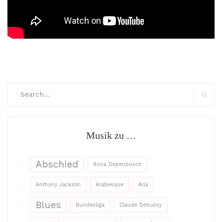
Search
for:
Searc
Musik zu …
Abschied
Anna Depenbusch
Anthony Jackson
Arabesque
Aria
Blues
Bundesliga
Claude Debussy