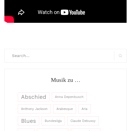
Search
for:
Searc
Musik zu …
Abschied
Anna Depenbusch
Anthony Jackson
Arabesque
Aria
Blues
Bundesliga
Claude Debussy