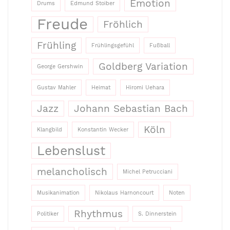
Emotion
Drums
Edmund Stoiber
Freude
Fröhlich
Frühling
Frühlingsgefühl
Fußball
Goldberg Variation
George Gershwin
Gustav Mahler
Heimat
Hiromi Uehara
Jazz
Johann Sebastian Bach
Köln
Klangbild
Konstantin Wecker
Lebenslust
melancholisch
Michel Petrucciani
Musikanimation
Nikolaus Harnoncourt
Noten
Rhythmus
Politiker
S. Dinnerstein