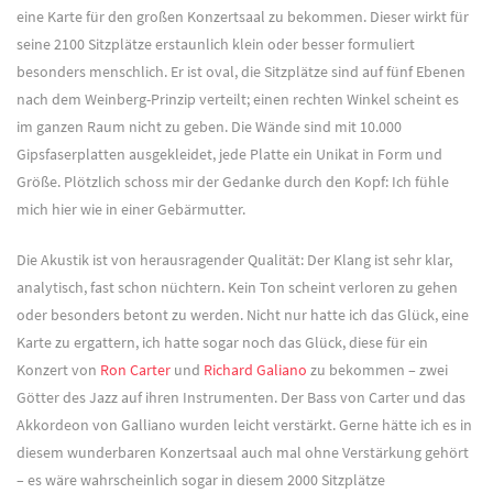
eine Karte für den großen Konzertsaal zu bekommen. Dieser wirkt für
seine 2100 Sitzplätze erstaunlich klein oder besser formuliert
besonders menschlich. Er ist oval, die Sitzplätze sind auf fünf Ebenen
nach dem Weinberg-Prinzip verteilt; einen rechten Winkel scheint es
im ganzen Raum nicht zu geben. Die Wände sind mit 10.000
Gipsfaserplatten ausgekleidet, jede Platte ein Unikat in Form und
Größe. Plötzlich schoss mir der Gedanke durch den Kopf: Ich fühle
mich hier wie in einer Gebärmutter.
Die Akustik ist von herausragender Qualität: Der Klang ist sehr klar,
analytisch, fast schon nüchtern. Kein Ton scheint verloren zu gehen
oder besonders betont zu werden. Nicht nur hatte ich das Glück, eine
Karte zu ergattern, ich hatte sogar noch das Glück, diese für ein
Konzert von
Ron Carter
und
Richard Galiano
zu bekommen – zwei
Götter des Jazz auf ihren Instrumenten. Der Bass von Carter und das
Akkordeon von Galliano wurden leicht verstärkt. Gerne hätte ich es in
diesem wunderbaren Konzertsaal auch mal ohne Verstärkung gehört
– es wäre wahrscheinlich sogar in diesem 2000 Sitzplätze