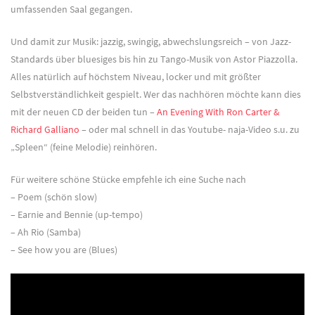
umfassenden Saal gegangen.
Und damit zur Musik: jazzig, swingig, abwechslungsreich – von Jazz-
Standards über bluesiges bis hin zu Tango-Musik von Astor Piazzolla.
Alles natürlich auf höchstem Niveau, locker und mit größter
Selbstverständlichkeit gespielt. Wer das nachhören möchte kann dies
mit der neuen CD der beiden tun –
An Evening With Ron Carter &
Richard Galliano
– oder mal schnell in das Youtube- naja-Video s.u. zu
„Spleen“ (feine Melodie) reinhören.
Für weitere schöne Stücke empfehle ich eine Suche nach
– Poem (schön slow)
– Earnie and Bennie (up-tempo)
– Ah Rio (Samba)
– See how you are (Blues)