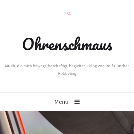
Ohrenschmaus
Musik, die mich bewegt, beschäftigt, begleitet – Blog von Rolf-Günther
Hobbeling
Menu