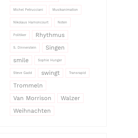
Michel Petrucciani
Musikanimation
Nikolaus Harnoncourt
Noten
Rhythmus
Politiker
Singen
S. Dinnerstein
smile
Sophie Hunger
swingt
Steve Gadd
Transrapid
Trommeln
Van Morrison
Walzer
Weihnachten