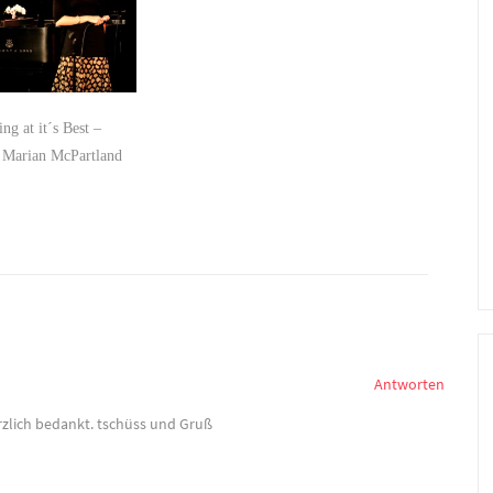
ng at it´s Best –
 Marian McPartland
Antworten
erzlich bedankt. tschüss und Gruß