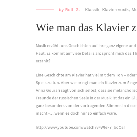
by
Rolf-G.
-
Klassik
,
Klaviermusik
,
Mu
Wie man das Klavier z
Musik erzählt uns Geschichten auf ihre ganz eigene und
Haut. Es kommt auf viele Details an: spricht mich das T
erzählt?
Eine Geschichte am Klavier hat viel mit dem Ton – oder
Spiels zu tun. Aber wie bringt man ein Klavier zum Singe
Anna Gourari sagt von sich selbst, dass sie melancholisc
Freunde der russischen Seele in der Musik ist das ein Gl
ganz besonders von der vortragenden Stimme. In diesem 
macht -… wenn es doch nur so einfach wäre.
http://www.youtube.com/watch?v=WfeF7_boOaI