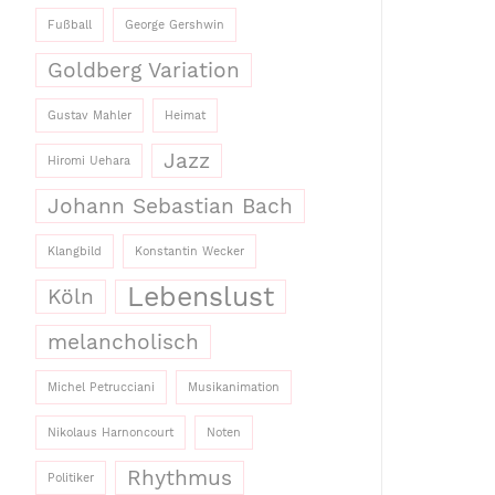
Fußball
George Gershwin
Goldberg Variation
Gustav Mahler
Heimat
Jazz
Hiromi Uehara
Johann Sebastian Bach
Klangbild
Konstantin Wecker
Lebenslust
Köln
melancholisch
Michel Petrucciani
Musikanimation
Nikolaus Harnoncourt
Noten
Rhythmus
Politiker