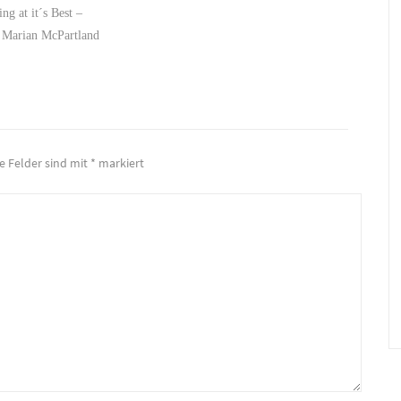
ng at it´s Best –
 Marian McPartland
he Felder sind mit
*
markiert