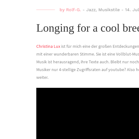
by
Rolf-G.
-
Jazz
,
Musikstile
-
14. Ju
Longing for a cool bre
Christina Lux
ist für mich eine der großen Entdeckungen 
mit einer wunderbaren Stimme. Sie ist eine Vollblut-Musi
Musik ist herausragend, ihre Texte auch. Bleibt nur no
Musiker nur 4-stellige Zugriffsraten auf youtube? Also hel
weiter.