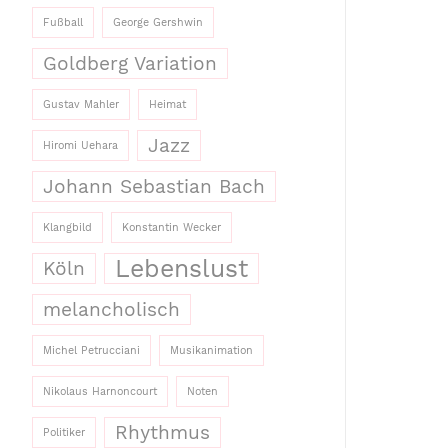
Fußball
George Gershwin
Goldberg Variation
Gustav Mahler
Heimat
Jazz
Hiromi Uehara
Johann Sebastian Bach
Klangbild
Konstantin Wecker
Lebenslust
Köln
melancholisch
Michel Petrucciani
Musikanimation
Nikolaus Harnoncourt
Noten
Rhythmus
Politiker