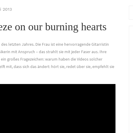
Se
li 2013
for
eze on our burning hearts
des letzten Jahres. Die Frau ist eine hervorragende Gitarristin
kerin mit Anspruch – das strahlt sie mit jeder Faser aus. Ihre
ch ein großes Fragezeichen: warum haben die Videos solcher
ft mit, dass sich das ändert: hört sie, redet über sie, empfehlt sie