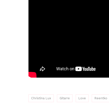
Christina Lux
Gitarre
Love
Reentko